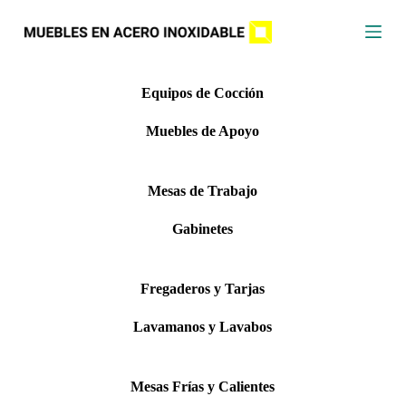
S
a
l
t
a
Equipos de Cocción
r
a
l
Muebles de Apoyo
c
o
n
Mesas de Trabajo
t
e
n
Gabinetes
i
d
o
Fregaderos y Tarjas
Lavamanos y Lavabos
Mesas Frías y Calientes