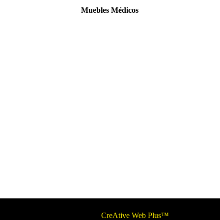
Muebles Médicos
© 2026 Circulo ARS | Todos los derechos reservados.
Optimizado por
CreAtive Web Plus™