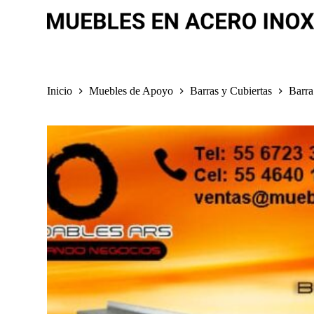
S
a
l
t
a
r
a
Inicio
Muebles de Apoyo
Barras y Cubiertas
Barra
l
c
o
n
t
e
n
i
d
o