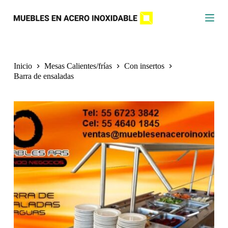
S
a
l
t
a
r
a
Inicio
Mesas Calientes/frías
Con insertos
l
Barra de ensaladas
c
o
n
t
e
n
i
d
o