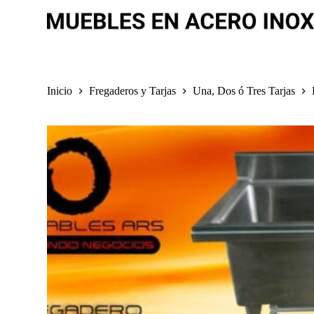
S
a
l
t
a
r
a
Inicio
Fregaderos y Tarjas
Una, Dos ó Tres Tarjas
l
c
o
n
t
e
n
i
d
o