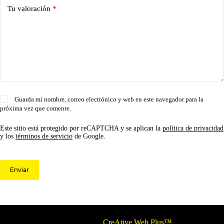
Tu valoración
*
Guarda mi nombre, correo electrónico y web en este navegador para la
próxima vez que comente.
Este sitio está protegido por reCAPTCHA y se aplican la
política de privacidad
y los
términos de servicio
de Google.
Enviar
© 2026 Circulo ARS | Todos los derechos reservados.
Optimizado por
CreAtive Web Plus™