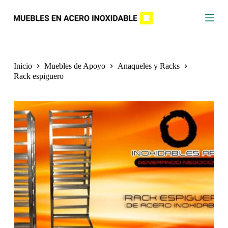
S
a
l
t
a
r
a
Inicio
Muebles de Apoyo
Anaqueles y Racks
l
Rack espiguero
c
o
n
t
e
n
i
d
o