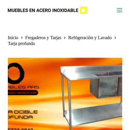
S
a
l
t
a
r
a
Inicio
Fregaderos y Tarjas
Refrigeración y Lavado
l
Tarja profunda
c
o
n
t
e
n
i
d
o