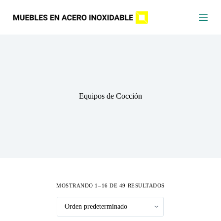
S
a
l
t
a
r
a
l
c
o
Equipos de Cocción
n
t
e
n
i
d
o
MOSTRANDO 1–16 DE 49 RESULTADOS