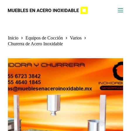
S
a
l
t
a
r
a
Inicio
Equipos de Cocción
Varios
l
Churerra de Acero Inoxidable
c
o
n
t
e
n
i
d
o