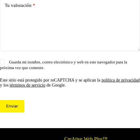
Tu valoración
*
Guarda mi nombre, correo electrónico y web en este navegador para la
próxima vez que comente.
Este sitio está protegido por reCAPTCHA y se aplican la
política de privacidad
y los
términos de servicio
de Google.
Enviar
© 2026 Circulo ARS | Todos los derechos reservados.
Optimizado por
CreAtive Web Plus™