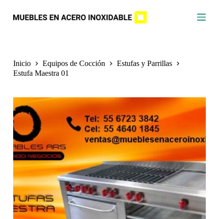
S
a
l
t
a
r
a
Inicio
Equipos de Cocción
Estufas y Parrillas
l
Estufa Maestra 01
c
o
n
t
e
n
i
d
o