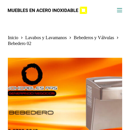
S
a
l
t
a
r
a
Inicio
Lavabos y Lavamanos
Bebederos y Válvulas
l
Bebedero 02
c
o
n
t
e
n
i
d
o