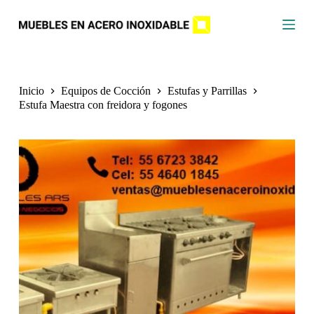
S
a
l
t
a
r
a
Inicio
Equipos de Cocción
Estufas y Parrillas
l
Estufa Maestra con freidora y fogones
c
o
n
t
e
n
i
d
o