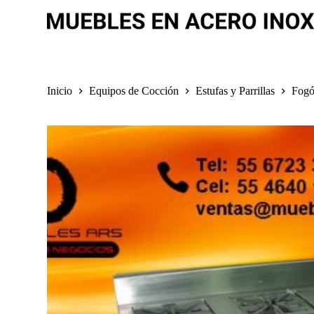
S
a
l
t
a
r
a
Inicio
Equipos de Cocción
Estufas y Parrillas
Fogó
l
c
o
n
t
e
n
i
d
o