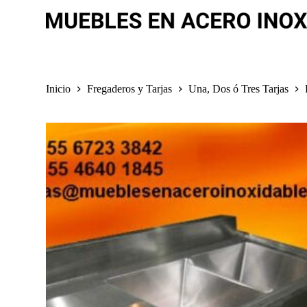
S
a
l
t
a
r
a
Inicio
Fregaderos y Tarjas
Una, Dos ó Tres Tarjas
l
c
o
n
t
e
n
i
d
o