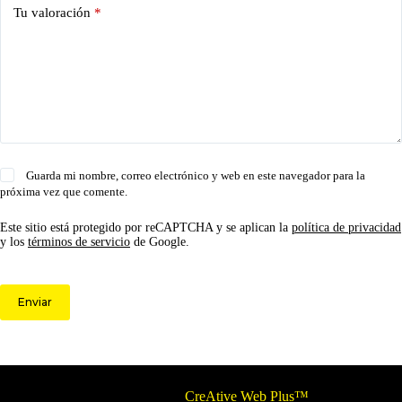
Tu valoración
*
Guarda mi nombre, correo electrónico y web en este navegador para la
próxima vez que comente.
Este sitio está protegido por reCAPTCHA y se aplican la
política de privacidad
y los
términos de servicio
de Google.
Enviar
© 2026 Circulo ARS | Todos los derechos reservados.
Optimizado por
CreAtive Web Plus™