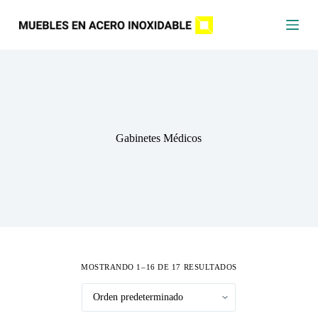
S
a
l
t
a
r
a
l
c
o
Gabinetes Médicos
n
t
e
n
i
d
o
MOSTRANDO 1–16 DE 17 RESULTADOS