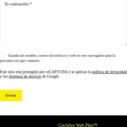
Tu valoración
*
Guarda mi nombre, correo electrónico y web en este navegador para la
próxima vez que comente.
Este sitio está protegido por reCAPTCHA y se aplican la
política de privacidad
y los
términos de servicio
de Google.
Enviar
© 2026 Circulo ARS | Todos los derechos reservados.
Optimizado por
CreAtive Web Plus™