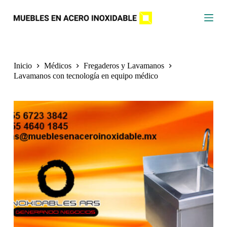
S
a
l
t
a
r
a
Inicio
Médicos
Fregaderos y Lavamanos
l
Lavamanos con tecnología en equipo médico
c
o
n
t
e
n
i
d
o