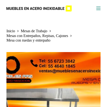
S
a
l
t
a
r
a
Inicio
Mesas de Trabajo
l
Mesas con Entrepaños, Repisas, Cajones
c
Mesa con ruedas y entrepaño
o
n
t
e
n
i
d
o