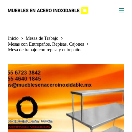
S
a
l
t
a
r
a
Inicio
Mesas de Trabajo
l
Mesas con Entrepaños, Repisas, Cajones
c
Mesa de trabajo con repisa y entrepaño
o
n
t
e
n
i
d
o