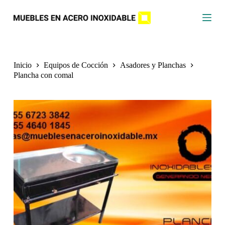
S
a
l
t
a
r
a
Inicio
Equipos de Cocción
Asadores y Planchas
l
Plancha con comal
c
o
n
t
e
n
i
d
o