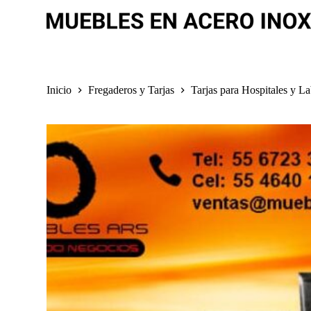
S
a
l
t
a
r
a
Inicio
Fregaderos y Tarjas
Tarjas para Hospitales y La
l
c
o
n
t
e
n
i
d
o