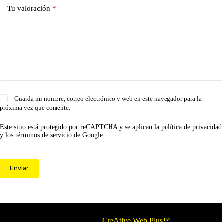
Tu valoración
*
Guarda mi nombre, correo electrónico y web en este navegador para la
próxima vez que comente.
Este sitio está protegido por reCAPTCHA y se aplican la
política de privacidad
y los
términos de servicio
de Google.
Enviar
© 2026 Circulo ARS | Todos los derechos reservados.
Optimizado por
CreAtive Web Plus™