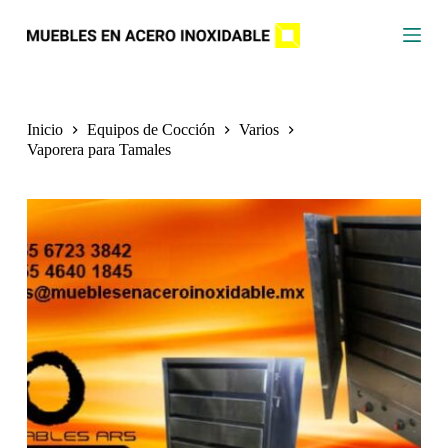
S
a
l
t
a
r
a
Inicio
Equipos de Cocción
Varios
l
Vaporera para Tamales
c
o
n
t
e
n
i
d
o