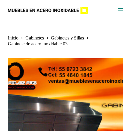
S
a
l
t
a
r
a
Inicio
Gabinetes
Gabinetes y Sillas
l
Gabinete de acero inoxidable 03
c
o
n
t
e
n
i
d
o