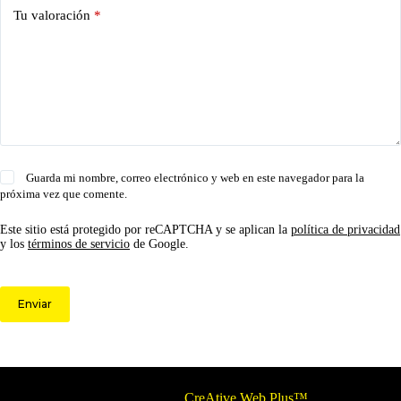
Tu valoración
*
Guarda mi nombre, correo electrónico y web en este navegador para la
próxima vez que comente.
Este sitio está protegido por reCAPTCHA y se aplican la
política de privacidad
y los
términos de servicio
de Google.
Enviar
© 2026 Circulo ARS | Todos los derechos reservados.
Optimizado por
CreAtive Web Plus™