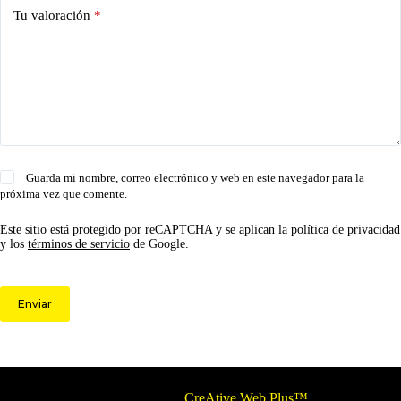
Tu valoración
*
Guarda mi nombre, correo electrónico y web en este navegador para la
próxima vez que comente.
Este sitio está protegido por reCAPTCHA y se aplican la
política de privacidad
y los
términos de servicio
de Google.
Enviar
© 2026 Circulo ARS | Todos los derechos reservados.
Optimizado por
CreAtive Web Plus™