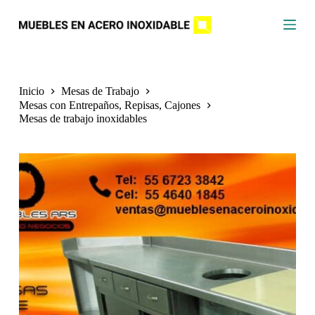
S
a
l
t
a
r
a
Inicio
Mesas de Trabajo
l
Mesas con Entrepaños, Repisas, Cajones
c
Mesas de trabajo inoxidables
o
n
t
e
n
i
d
o