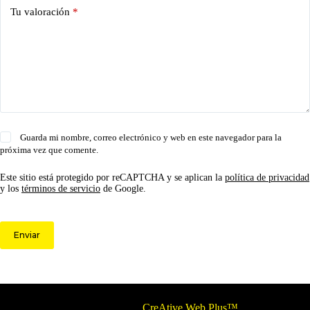
Tu valoración
*
Guarda mi nombre, correo electrónico y web en este navegador para la
próxima vez que comente.
Este sitio está protegido por reCAPTCHA y se aplican la
política de privacidad
y los
términos de servicio
de Google.
Enviar
© 2026 Circulo ARS | Todos los derechos reservados.
Optimizado por
CreAtive Web Plus™