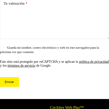
Tu valoración
*
Guarda mi nombre, correo electrónico y web en este navegador para la
próxima vez que comente.
Este sitio está protegido por reCAPTCHA y se aplican la
política de privacidad
y los
términos de servicio
de Google.
Enviar
© 2026 Circulo ARS | Todos los derechos reservados.
Optimizado por
CreAtive Web Plus™