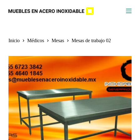
S
a
l
t
a
r
a
Inicio
Médicos
Mesas
Mesas de trabajo 02
l
c
o
n
t
e
n
i
d
o